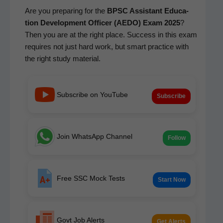
Are you prepar­ing for the
BPSC Assis­tant Edu­ca­
tion Devel­op­ment Offi­cer (AEDO) Exam 2025
?
Then you are at the right place. Suc­cess in this exam
requires not just hard work, but smart prac­tice with
the right study material.
Subscribe on YouTube
Subscribe
Join WhatsApp Channel
Follow
Free SSC Mock Tests
Start Now
Govt Job Alerts
Get Alerts