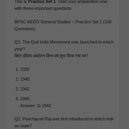
This is
Prac­tice Set 1
. Start your prepa­ra­tion now
with these impor­tant questions.
BPSC AEDO General Studies – Practice Set 1 (100
Questions)
Q1. The Quit India Move­ment was launched in which
year?
क्विट इंडिया आंदोलन किस वर्ष शुरू किया गया था?
1939
1940
1942
1945
Answer: 3) 1942
Q2. Pan­chay­ati Raj was first intro­duced in which Indi­
an state?