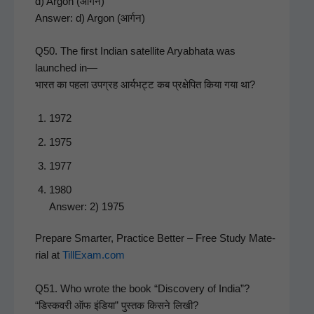
d) Argon (आर्गन)
Answer: d) Argon (आर्गन)
Q50. The first Indi­an satel­lite Aryab­ha­ta was
launched in—
भारत का पहला उपग्रह आर्यभट्ट कब प्रक्षेपित किया गया था?
1972
1975
1977
1980
Answer: 2) 1975
Pre­pare Smarter, Prac­tice Bet­ter – Free Study Mate­
r­i­al at
TillExam.com
Q51. Who wrote the book “Dis­cov­ery of India”?
“डिस्कवरी ऑफ इंडिया” पुस्तक किसने लिखी?