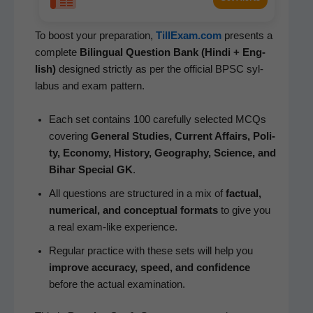
To boost your prepa­ra­tion,
TillExam.com
presents a
com­plete
Bilin­gual Ques­tion Bank (Hin­di + Eng­
lish)
designed strict­ly as per the offi­cial BPSC syl­
labus and exam pattern.
Each set con­tains 100 care­ful­ly select­ed MCQs
cov­er­ing
Gen­er­al Stud­ies, Cur­rent Affairs, Poli­
ty, Econ­o­my, His­to­ry, Geog­ra­phy, Sci­ence, and
Bihar Spe­cial GK
.
All ques­tions are struc­tured in a mix of
fac­tu­al,
numer­i­cal, and con­cep­tu­al for­mats
to give you
a real exam-like experience.
Reg­u­lar prac­tice with these sets will help you
improve accu­ra­cy, speed, and con­fi­dence
before the actu­al examination.