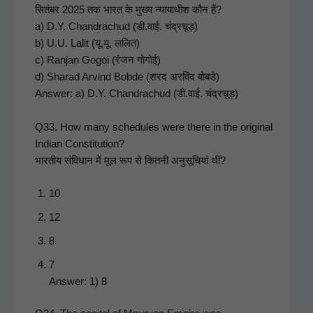
सितंबर 2025 तक भारत के मुख्य न्यायाधीश कौन हैं?
a) D.Y. Chan­dra­chud (डी.वाई. चंद्रचूड़)
b) U.U. Lalit (यू.यू. ललित)
c) Ran­jan Gogoi (रंजन गोगोई)
d) Sharad Arvind Bobde (शरद अरविंद बोबडे)
Answer: a) D.Y. Chan­dra­chud (डी.वाई. चंद्रचूड़)
Q33. How many sched­ules were there in the orig­i­nal
Indi­an Con­sti­tu­tion?
भारतीय संविधान में मूल रूप से कितनी अनुसूचियां थीं?
10
12
8
7
Answer: 1) 8