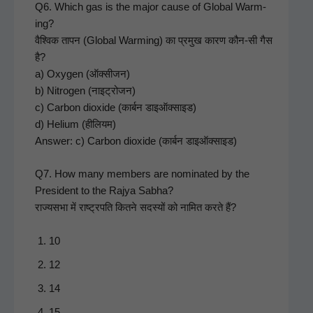
Q6. Which gas is the major cause of Glob­al Warm­
ing?
वैश्विक तापन (Glob­al Warm­ing) का प्रमुख कारण कौन‑सी गैस
है?
a) Oxy­gen (ऑक्सीजन)
b) Nitro­gen (नाइट्रोजन)
c) Car­bon diox­ide (कार्बन डाइऑक्साइड)
d) Heli­um (हीलियम)
Answer: c) Car­bon diox­ide (कार्बन डाइऑक्साइड)
Q7. How many mem­bers are nom­i­nat­ed by the
Pres­i­dent to the Rajya Sab­ha?
राज्यसभा में राष्ट्रपति कितने सदस्यों को नामित करते हैं?
10
12
14
15