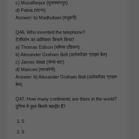
c) Muzaf­farpur (मुजफ्फरपुर)
d) Pat­na (पटना)
Answer: b) Mad­hubani (मधुबनी)
Q46. Who invent­ed the tele­phone?
टेलीफोन का आविष्कार किसने किया?
a) Thomas Edi­son (थॉमस एडिसन)
b) Alexan­der Gra­ham Bell (अलेक्जेंडर ग्राहम बेल)
c) James Watt (जेम्स वाट)
d) Mar­coni (मारकोनी)
Answer: b) Alexan­der Gra­ham Bell (अलेक्जेंडर ग्राहम
बेल)
Q47. How many con­ti­nents are there in the world?
दुनिया में कुल कितने महाद्वीप हैं?
5
6