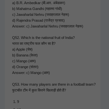
a) B.R. Ambed­kar (बी.आर. अंबेडकर)
b) Mahat­ma Gand­hi (महात्मा गांधी)
c) Jawa­har­lal Nehru (जवाहरलाल नेहरू)
d) Rajen­dra Prasad (राजेंद्र प्रसाद)
Answer: c) Jawa­har­lal Nehru (जवाहरलाल नेहरू)
Q52. Which is the nation­al fruit of India?
भारत का राष्ट्रीय फल कौन सा है?
a) Apple (सेब)
b) Banana (केला)
c) Man­go (आम)
d) Orange (संतरा)
Answer: c) Man­go (आम)
Q53. How many play­ers are there in a foot­ball team?
फुटबॉल टीम में कुल कितने खिलाड़ी होते हैं?
9