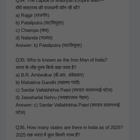
Q34. The cap­i­tal of Mau­ryan Empire was—
मौर्य साम्राज्य की राजधानी कौन सी थी?
a) Raj­gir (राजगीर)
b) Patal­ipu­tra (पाटलिपुत्र)
c) Cham­pa (चंपा)
d) Nalan­da (नालंदा)
Answer: b) Patal­ipu­tra (पाटलिपुत्र)
Q35. Who is known as the Iron Man of India?
भारत के लौह पुरुष किसे कहा जाता है?
a) B.R. Ambed­kar (बी.आर. अंबेडकर)
b) Mahat­ma Gand­hi (महात्मा गांधी)
c) Sar­dar Val­lab­hb­hai Patel (सरदार वल्लभभाई पटेल)
d) Jawa­har­lal Nehru (जवाहरलाल नेहरू)
Answer: c) Sar­dar Val­lab­hb­hai Patel (सरदार वल्लभभाई
पटेल)
Q36. How many states are there in India as of 2025?
2025 तक भारत में कुल कितने राज्य हैं?