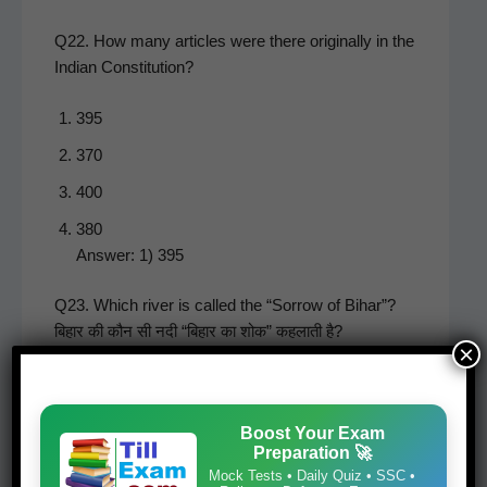
Q22. How many arti­cles were there orig­i­nal­ly in the
Indi­an Constitution?
395
370
400
380
Answer: 1) 395
Q23. Which riv­er is called the “Sor­row of Bihar”?
बिहार की कौन सी नदी “बिहार का शोक” कहलाती है?
×
a) Kosi (कोसी)
b) Gan­dak (गंडक)
c) Gan­ga (गंगा)
Boost Your Exam
d) Son (सोन)
Preparation 🚀
Answer: a) Kosi (कोसी)
Mock Tests • Daily Quiz • SSC •