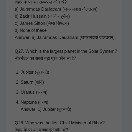
बिहार के प्रथम राज्यपाल कौन थे?
a) Jairam­das Daula­tram (जयरामदास दौलतराम)
b) Zakir Hus­sain (जाकिर हुसैन)
c) James Sifton (जेम्स सिफ्टन)
d) None of these
Answer: a) Jairam­das Daula­tram (जयरामदास दौलतराम)
Q27. Which is the largest plan­et in the Solar Sys­tem?
सौरमंडल का सबसे बड़ा ग्रह कौन सा है?
Jupiter (बृहस्पति)
Sat­urn (शनि)
Uranus (अरुण)
Nep­tune (वरुण)
Answer: 1) Jupiter (बृहस्पति)
Q28. Who was the first Chief Min­is­ter of Bihar?
बिहार के प्रथम मुख्यमंत्री कौन थे?