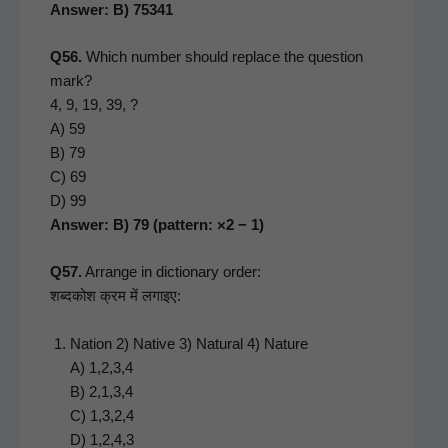
Answer: B) 75341
Q56.
Which num­ber should replace the ques­tion
mark?
4, 9, 19, 39, ?
A) 59
B) 79
C) 69
D) 99
Answer: B) 79 (pat­tern: ×2 − 1)
Q57.
Arrange in dic­tio­nary order:
शब्दकोश क्रम में लगाइए:
Nation 2) Native 3) Nat­ur­al 4) Nature
A) 1,2,3,4
B) 2,1,3,4
C) 1,3,2,4
D) 1,2,4,3