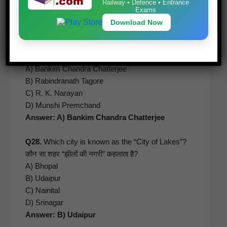
Railway • Defence • Entrance
D) Rome
Exams
Answer: C) Geneva
Download Now
Q27.
Who wrote the famous book
Anand Math
?
प्रसिद्ध पुस्तक
आनंद मठ
किसने लिखी?
A) Bankim Chan­dra Chat­ter­jee
B) Rabindranath Tagore
C) R. K. Narayan
D) Mun­shi Prem­c­hand
Answer: A) Bankim Chan­dra Chatterjee
Q28.
Which city is known as the “City of Lakes”?
कौन सा शहर “झीलों की नगरी” कहलाता है?
A) Bhopal
B) Udaipur
C) Naini­tal
D) Sri­na­gar
Answer: B) Udaipur