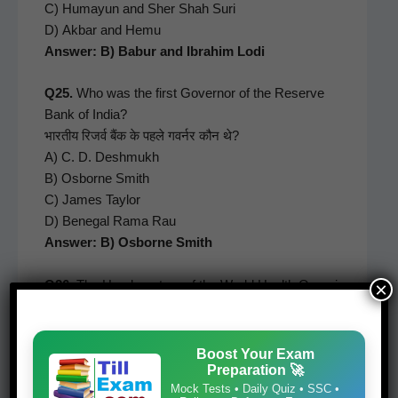
C) Humayun and Sher Shah Suri
D) Akbar and Hemu
Answer: B) Babur and Ibrahim Lodi
Q25.
Who was the first Gov­er­nor of the Reserve
Bank of India?
भारतीय रिजर्व बैंक के पहले गवर्नर कौन थे?
A) C. D. Desh­mukh
B) Osborne Smith
C) James Tay­lor
D) Bene­gal Rama Rau
Answer: B) Osborne Smith
Q26.
The Head­quar­ters of the World Health Orga­ni­
×
za­tion (WHO) is locat­ed at?
विश्व स्वास्थ्य संगठन (WHO) का मुख्यालय कहाँ स्थित है?
A) New York
Boost Your Exam
Preparation 🚀
B) Paris
Mock Tests • Daily Quiz • SSC •
C) Gene­va