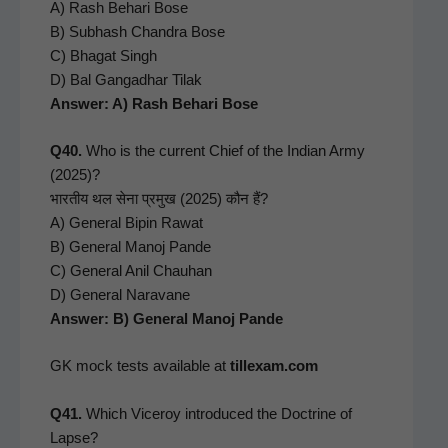
A) Rash Behari Bose
B) Sub­hash Chan­dra Bose
C) Bha­gat Singh
D) Bal Gan­gad­har Tilak
Answer: A) Rash Behari Bose
Q40.
Who is the cur­rent Chief of the Indi­an Army
(2025)?
भारतीय थल सेना प्रमुख (2025) कौन हैं?
A) Gen­er­al Bipin Rawat
B) Gen­er­al Manoj Pande
C) Gen­er­al Anil Chauhan
D) Gen­er­al Nar­a­vane
Answer: B) Gen­er­al Manoj Pande
GK mock tests avail­able at
tillexam.com
Q41.
Which Viceroy intro­duced the Doc­trine of
Lapse?