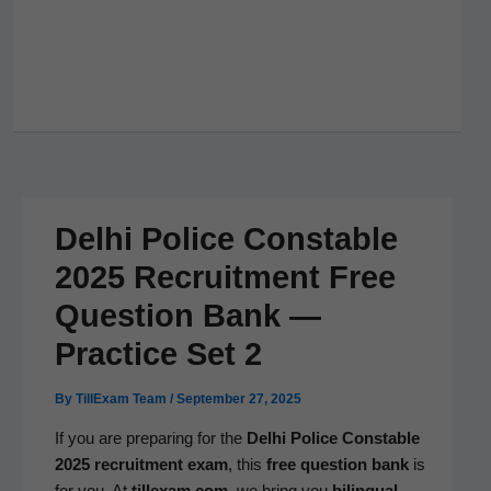
Delhi Police Constable
2025 Recruitment Free
Question Bank —
Practice Set 2
By
TillExam Team
/
September 27, 2025
If you are prepar­ing for the
Del­hi Police Con­sta­ble
2025 recruit­ment exam
, this
free ques­tion bank
is
for you. At
tillexam.com
, we bring you
bilin­gual