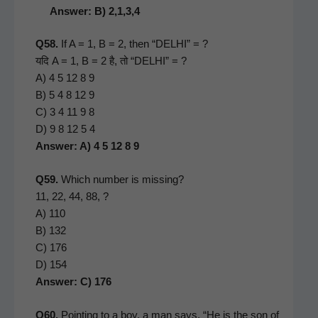
Answer: B) 2,1,3,4
Q58.
If A = 1, B = 2, then “DELHI” = ?
यदि A = 1, B = 2 है, तो “DELHI” = ?
A) 4 5 12 8 9
B) 5 4 8 12 9
C) 3 4 11 9 8
D) 9 8 12 5 4
Answer: A) 4 5 12 8 9
Q59.
Which num­ber is miss­ing?
11, 22, 44, 88, ?
A) 110
B) 132
C) 176
D) 154
Answer: C) 176
Q60.
Point­ing to a boy, a man says, “He is the son of