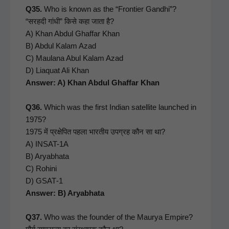
Q35.
Who is known as the “Fron­tier Gand­hi”?
“सरहदी गांधी” किसे कहा जाता है?
A) Khan Abdul Ghaf­far Khan
B) Abdul Kalam Azad
C) Maulana Abul Kalam Azad
D) Liaquat Ali Khan
Answer: A) Khan Abdul Ghaf­far Khan
Q36.
Which was the first Indi­an satel­lite launched in
1975?
1975 में प्रक्षेपित पहला भारतीय उपग्रह कौन सा था?
A) INSAT-1A
B) Aryab­ha­ta
C) Rohi­ni
D) GSAT‑1
Answer: B) Aryabhata
Q37.
Who was the founder of the Mau­rya Empire?