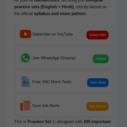
prac­tice sets (Eng­lish + Hin­di)
, strict­ly based on
the offi­cial
syl­labus and exam pat­tern
.
Subscribe on YouTube
Subscribe
Join WhatsApp Channel
Follow
Free SSC Mock Tests
Start Now
Govt Job Alerts
Get Alerts
This is
Prac­tice Set
2, designed with
100 impor­tant