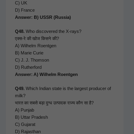
C) UK
D) France
Answer: B) USSR (Rus­sia)
Q48.
Who dis­cov­ered the X‑rays?
एक्स‑रे की खोज किसने की?
A) Wil­helm Roent­gen
B) Marie Curie
C) J. J. Thom­son
D) Ruther­ford
Answer: A) Wil­helm Roentgen
Q49.
Which Indi­an state is the largest pro­duc­er of
milk?
भारत का सबसे बड़ा दुग्ध उत्पादक राज्य कौन सा है?
A) Pun­jab
B) Uttar Pradesh
C) Gujarat
D) Rajasthan