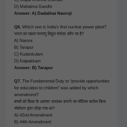
D) Mahat­ma Gand­hi
Answer: A) Dad­ab­hai Naoroji
Q6.
Which one is India’s first nuclear pow­er plant?
भारत का पहला परमाणु विद्युत संयंत्र कौन सा है?
A) Naro­ra
B) Tara­pur
C) Kudanku­lam
D) Kalpakkam
Answer: B) Tarapur
Q7.
The Fun­da­men­tal Duty to “pro­vide oppor­tu­ni­ties
for edu­ca­tion to chil­dren” was added by which
amend­ment?
बच्चों को शिक्षा के अवसर उपलब्ध कराने का मौलिक कर्तव्य किस
संशोधन द्वारा जोड़ा गया था?
A) 42nd Amend­ment
B) 44th Amend­ment