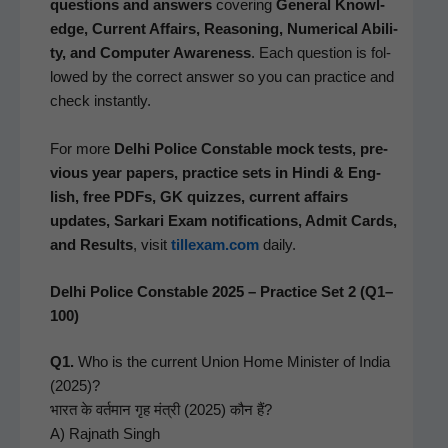
ques­tions and answers
cov­er­ing
Gen­er­al Knowl­
edge, Cur­rent Affairs, Rea­son­ing, Numer­i­cal Abil­i­
ty, and Com­put­er Aware­ness
. Each ques­tion is fol­
lowed by the cor­rect answer so you can prac­tice and
check instantly.
For more
Del­hi Police Con­sta­ble mock tests, pre­
vi­ous year papers, prac­tice sets in Hin­di & Eng­
lish, free PDFs, GK quizzes, cur­rent affairs
updates, Sarkari Exam noti­fi­ca­tions, Admit Cards,
and Results
, vis­it
tillexam.com
daily.
Delhi Police Constable 2025 – Practice Set 2 (Q1–
100)
Q1.
Who is the cur­rent Union Home Min­is­ter of India
(2025)?
भारत के वर्तमान गृह मंत्री (2025) कौन हैं?
A) Raj­nath Singh