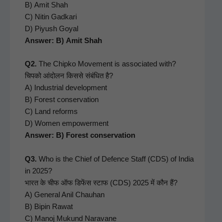
B) Amit Shah
C) Nitin Gad­kari
D) Piyush Goy­al
Answer: B) Amit Shah
Q2.
The Chip­ko Move­ment is asso­ci­at­ed with?
चिपको आंदोलन किससे संबंधित है?
A) Indus­tri­al devel­op­ment
B) For­est con­ser­va­tion
C) Land reforms
D) Women empow­er­ment
Answer: B) For­est conservation
Q3.
Who is the Chief of Defence Staff (CDS) of India
in 2025?
भारत के चीफ ऑफ डिफेंस स्टाफ (CDS) 2025 में कौन हैं?
A) Gen­er­al Anil Chauhan
B) Bipin Rawat
C) Manoj Mukund Nar­a­vane