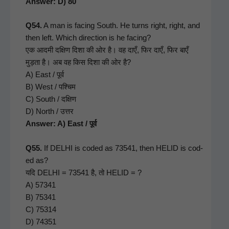
Answer: D) 80
Q54.
A man is fac­ing South. He turns right, right, and
then left. Which direc­tion is he fac­ing?
एक आदमी दक्षिण दिशा की ओर है। वह दाएँ, फिर दाएँ, फिर बाएँ
मुड़ता है। अब वह किस दिशा की ओर है?
A) East / पूर्व
B) West / पश्चिम
C) South / दक्षिण
D) North / उत्तर
Answer: A) East / पूर्व
Q55.
If DELHI is cod­ed as 73541, then HELID is cod­
ed as?
यदि DELHI = 73541 है, तो HELID = ?
A) 57341
B) 75341
C) 75314
D) 74351