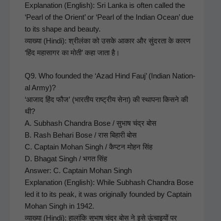
Expla­na­tion (Eng­lish): Sri Lan­ka is often called the
‘Pearl of the Ori­ent’ or ‘Pearl of the Indi­an Ocean’ due
to its shape and beau­ty.
व्याख्या (Hin­di): श्रीलंका को उसके आकार और सुंदरता के कारण
‘हिंद महासागर का मोती’ कहा जाता है।
Q9. Who found­ed the ‘Azad Hind Fauj’ (Indi­an Nation­
al Army)?
‘आजाद हिंद फौज’ (भारतीय राष्ट्रीय सेना) की स्थापना किसने की
थी?
A. Sub­hash Chan­dra Bose / सुभाष चंद्र बोस
B. Rash Behari Bose / रास बिहारी बोस
C. Cap­tain Mohan Singh / कैप्टन मोहन सिंह
D. Bha­gat Singh / भगत सिंह
Answer: C. Cap­tain Mohan Singh
Expla­na­tion (Eng­lish): While Sub­hash Chan­dra Bose
led it to its peak, it was orig­i­nal­ly found­ed by Cap­tain
Mohan Singh in 1942.
व्याख्या (Hin­di): हालांकि सुभाष चंद्र बोस ने इसे ऊंचाइयों पर