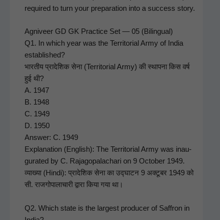
required to turn your prepa­ra­tion into a suc­cess story.
Agniveer GD GK Prac­tice Set — 05 (Bilin­gual)
Q1. In which year was the Ter­ri­to­r­i­al Army of India
estab­lished?
भारतीय प्रादेशिक सेना (Ter­ri­to­r­i­al Army) की स्थापना किस वर्ष
हुई थी?
A. 1947
B. 1948
C. 1949
D. 1950
Answer: C. 1949
Expla­na­tion (Eng­lish): The Ter­ri­to­r­i­al Army was inau­
gu­rat­ed by C. Rajagopalachari on 9 Octo­ber 1949.
व्याख्या (Hin­di): प्रादेशिक सेना का उद्घाटन 9 अक्टूबर 1949 को
सी. राजगोपालाचारी द्वारा किया गया था।
Q2. Which state is the largest pro­duc­er of Saf­fron in
India?