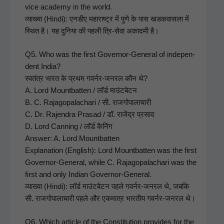
vice acad­e­my in the world.
व्याख्या (Hin­di): एनडीए महाराष्ट्र में पुणे के पास खडकवासला में
स्थित है। यह दुनिया की पहली त्रि-सेवा अकादमी है।
Q5. Who was the first Gov­er­nor-Gen­er­al of inde­pen­
dent India?
स्वतंत्र भारत के प्रथम गवर्नर-जनरल कौन थे?
A. Lord Mount­bat­ten / लॉर्ड माउंटबेटन
B. C. Rajagopalachari / सी. राजगोपालाचारी
C. Dr. Rajen­dra Prasad / डॉ. राजेंद्र प्रसाद
D. Lord Can­ning / लॉर्ड कैनिंग
Answer: A. Lord Mount­bat­ten
Expla­na­tion (Eng­lish): Lord Mount­bat­ten was the first
Gov­er­nor-Gen­er­al, while C. Rajagopalachari was the
first and only Indi­an Gov­er­nor-Gen­er­al.
व्याख्या (Hin­di): लॉर्ड माउंटबेटन पहले गवर्नर-जनरल थे, जबकि
सी. राजगोपालाचारी पहले और एकमात्र भारतीय गवर्नर-जनरल थे।
Q6. Which arti­cle of the Con­sti­tu­tion pro­vides for the