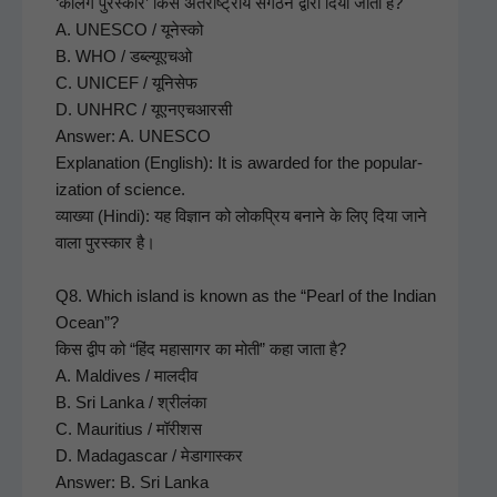
‘कलिंग पुरस्कार’ किस अंतर्राष्ट्रीय संगठन द्वारा दिया जाता है?
A. UNESCO / यूनेस्को
B. WHO / डब्ल्यूएचओ
C. UNICEF / यूनिसेफ
D. UNHRC / यूएनएचआरसी
Answer: A. UNESCO
Expla­na­tion (Eng­lish): It is award­ed for the pop­u­lar­
iza­tion of sci­ence.
व्याख्या (Hin­di): यह विज्ञान को लोकप्रिय बनाने के लिए दिया जाने
वाला पुरस्कार है।
Q8. Which island is known as the “Pearl of the Indi­an
Ocean”?
किस द्वीप को “हिंद महासागर का मोती” कहा जाता है?
A. Mal­dives / मालदीव
B. Sri Lan­ka / श्रीलंका
C. Mau­ri­tius / मॉरीशस
D. Mada­gas­car / मेडागास्कर
Answer: B. Sri Lan­ka