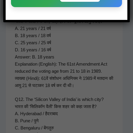
Q11. What is the min­i­mum age to be eli­gi­ble for vot­
ing in India?
भारत में मतदान के लिए पात्र होने की न्यूनतम आयु क्या है?
A. 21 years / 21 वर्ष
B. 18 years / 18 वर्ष
C. 25 years / 25 वर्ष
D. 16 years / 16 वर्ष
Answer: B. 18 years
Expla­na­tion (Eng­lish): The 61st Amend­ment Act
reduced the vot­ing age from 21 to 18 in 1989.
व्याख्या (Hin­di): 61वें संशोधन अधिनियम ने 1989 में मतदान की
आयु 21 से घटाकर 18 वर्ष कर दी थी।
Q12. The ‘Sil­i­con Val­ley of India’ is which city?
भारत की ‘सिलिकॉन वैली’ किस शहर को कहा जाता है?
A. Hyder­abad / हैदराबाद
B. Pune / पुणे
C. Ben­galu­ru / बेंगलुरु