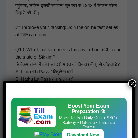
पहुंचाया, लेकिन इसकी स्थापना मूल रूप से 1942 में कैप्टन मोहन
सिंह ने की थी।
👉 Improve your rank­ing: Join the online test series
at TillExam.com
Q10. Which pass con­nects India with Tibet (Chi­na) in
the state of Sikkim?
सिक्किम राज्य में कौन सा दर्रा भारत को तिब्बत (चीन) से जोड़ता है?
A. Lip­ulekh Pass / लिपुलेख दर्रा
B. Nathu La Pass / नाथू ला दर्रा
×
C. Ban­i­hal Pass / बनिहाल दर्रा
D. Bom­di La Pass / बोमडिला दर्रा
Answer: B. Nathu La Pass
Boost Your Exam
Expla­na­tion (Eng­lish): It was part of the ancient Silk
Preparation 🚀
Road and is an impor­tant bor­der trade post.
Mock Tests • Daily Quiz • SSC •
Railway • Defence • Entrance
व्याख्या (Hin­di): यह प्राचीन रेशम मार्ग (Silk Road) का हिस्सा था
Exams
और एक महत्वपूर्ण सीमा व्यापार चौकी है।
Download Now