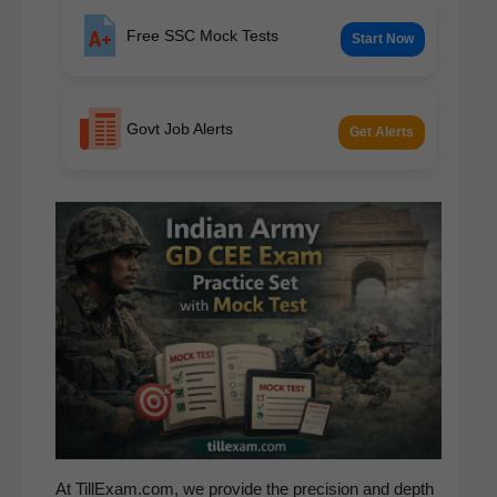
Free SSC Mock Tests
Start Now
Govt Job Alerts
Get Alerts
At TillExam.com, we pro­vide the pre­ci­sion and depth