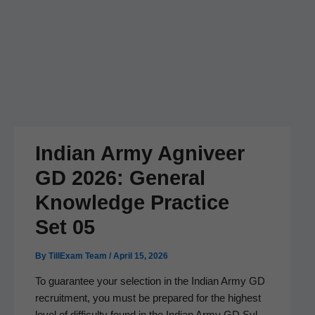
Indian Army Agniveer
GD 2026: General
Knowledge Practice
Set 05
By
TillExam Team
/
April 15, 2026
To guar­an­tee your selec­tion in the Indi­an Army GD
recruit­ment, you must be pre­pared for the high­est
lev­el of dif­fi­cul­ty found in the Indi­an Army GD Syl­