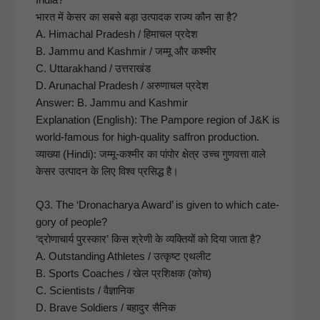
भारत में केसर का सबसे बड़ा उत्पादक राज्य कौन सा है?
A. Himachal Pradesh / हिमाचल प्रदेश
B. Jam­mu and Kash­mir / जम्मू और कश्मीर
C. Uttarak­hand / उत्तराखंड
D. Arunachal Pradesh / अरुणाचल प्रदेश
Answer: B. Jam­mu and Kash­mir
Expla­na­tion (Eng­lish): The Pam­pore region of J&K is
world-famous for high-qual­i­ty saf­fron pro­duc­tion.
व्याख्या (Hin­di): जम्मू-कश्मीर का पांपोर क्षेत्र उच्च गुणवत्ता वाले
केसर उत्पादन के लिए विश्व प्रसिद्ध है।
Q3. The ‘Dronacharya Award’ is giv­en to which cat­e­
go­ry of peo­ple?
‘द्रोणाचार्य पुरस्कार’ किस श्रेणी के व्यक्तियों को दिया जाता है?
A. Out­stand­ing Ath­letes / उत्कृष्ट एथलीट
B. Sports Coach­es / खेल प्रशिक्षक (कोच)
C. Sci­en­tists / वैज्ञानिक
D. Brave Sol­diers / बहादुर सैनिक