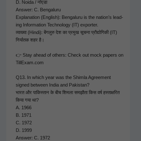
D. Noi­da / नोएडा
Answer: C. Ben­galu­ru
Expla­na­tion (Eng­lish): Ben­galu­ru is the nation’s lead­
ing Infor­ma­tion Tech­nol­o­gy (IT) exporter.
व्याख्या (Hin­di): बेंगलुरु देश का प्रमुख सूचना प्रौद्योगिकी (IT)
निर्यातक शहर है।
👉 Stay ahead of oth­ers: Check out mock papers on
TillExam.com
Q13. In which year was the Shim­la Agree­ment
signed between India and Pak­istan?
भारत और पाकिस्तान के बीच शिमला समझौता किस वर्ष हस्ताक्षरित
किया गया था?
A. 1966
B. 1971
C. 1972
D. 1999
Answer: C. 1972