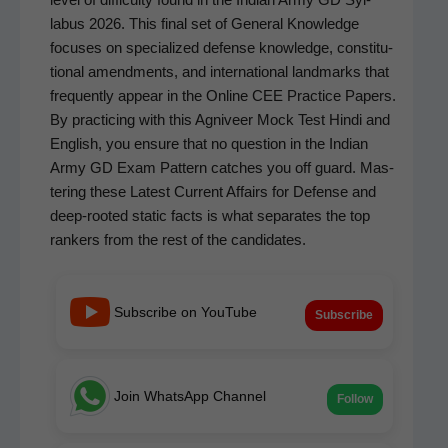
labus 2026. This final set of Gen­er­al Knowl­edge
focus­es on spe­cial­ized defense knowl­edge, con­sti­tu­
tion­al amend­ments, and inter­na­tion­al land­marks that
fre­quent­ly appear in the Online CEE Prac­tice Papers.
By prac­tic­ing with this Agniveer Mock Test Hin­di and
Eng­lish, you ensure that no ques­tion in the Indi­an
Army GD Exam Pat­tern catch­es you off guard. Mas­
ter­ing these Lat­est Cur­rent Affairs for Defense and
deep-root­ed sta­t­ic facts is what sep­a­rates the top
rankers from the rest of the candidates.
Subscribe on YouTube
Subscribe
Join WhatsApp Channel
Follow