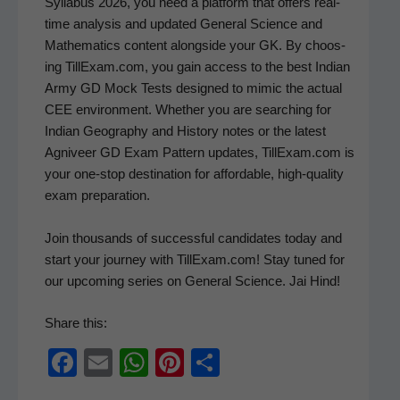
Syl­labus 2026, you need a plat­form that offers real-
time analy­sis and updat­ed Gen­er­al Sci­ence and
Math­e­mat­ics con­tent along­side your GK. By choos­
ing TillExam.com, you gain access to the best Indi­an
Army GD Mock Tests designed to mim­ic the actu­al
CEE envi­ron­ment. Whether you are search­ing for
Indi­an Geog­ra­phy and His­to­ry notes or the lat­est
Agniveer GD Exam Pat­tern updates, TillExam.com is
your one-stop des­ti­na­tion for afford­able, high-qual­i­ty
exam preparation.
Join thou­sands of suc­cess­ful can­di­dates today and
start your jour­ney with TillExam.com! Stay tuned for
our upcom­ing series on Gen­er­al Sci­ence. Jai Hind!
Share this:
F
E
W
Pi
S
a
m
h
nt
h