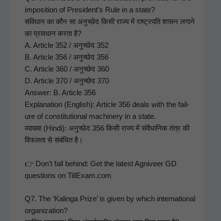
impo­si­tion of President’s Rule in a state?
संविधान का कौन सा अनुच्छेद किसी राज्य में राष्ट्रपति शासन लगाने
का प्रावधान करता है?
A. Arti­cle 352 / अनुच्छेद 352
B. Arti­cle 356 / अनुच्छेद 356
C. Arti­cle 360 / अनुच्छेद 360
D. Arti­cle 370 / अनुच्छेद 370
Answer: B. Arti­cle 356
Expla­na­tion (Eng­lish): Arti­cle 356 deals with the fail­
ure of con­sti­tu­tion­al machin­ery in a state.
व्याख्या (Hin­di): अनुच्छेद 356 किसी राज्य में संवैधानिक तंत्र की
विफलता से संबंधित है।
👉 Don’t fall behind: Get the lat­est Agniveer GD
ques­tions on TillExam.com
Q7. The ‘Kalin­ga Prize’ is giv­en by which inter­na­tion­al
orga­ni­za­tion?