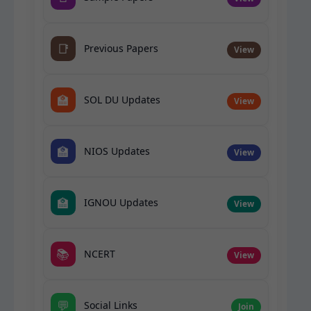
📑
Previous Papers
View
🏫
SOL DU Updates
View
🏫
NIOS Updates
View
🏫
IGNOU Updates
View
📚
NCERT
View
💬
Social Links
Join