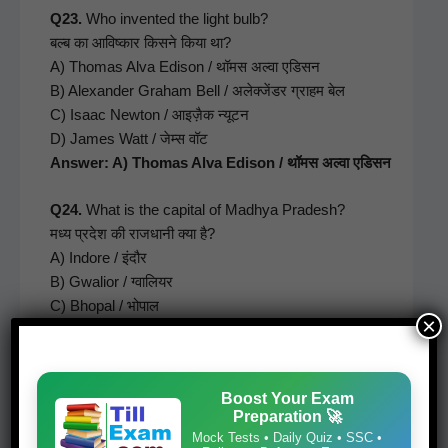
Q23.
Who invent­ed the light bulb?
बल्ब का आविष्कार किसने किया था?
A) Thomas Alva Edi­son / थॉमस अल्वा एडिसन
B) Alexan­der Gra­ham Bell / अलेक्जेंडर ग्राहम बेल
C) Isaac New­ton / आइज़ैक न्यूटन
D) James Watt / जेम्स वॉट
Answer: A) Thomas Alva Edi­son / थॉमस अल्वा एडिसन
Q24.
What is the cap­i­tal of Mad­hya Pradesh?
मध्य प्रदेश की राजधानी क्या है?
A) Indore / इंदौर
B) Gwalior / ग्वालियर
C) Bhopal / भोपाल
×
D) Jabalpur / जबलपुर
Answer: C) Bhopal / भोपाल
Boost Your Exam
Q25.
The UNO head­quar­ters is locat­ed in which city?
Preparation 🚀
संयुक्त राष्ट्र संघ (UNO) का मुख्यालय किस शहर में स्थित है?
Mock Tests • Daily Quiz • SSC •