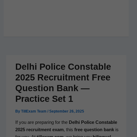
Delhi Police Constable
2025 Recruitment Free
Question Bank —
Practice Set 1
By
TillExam Team
/
September 26, 2025
If you are prepar­ing for the
Del­hi Police Con­sta­ble
2025 recruit­ment exam
, this
free ques­tion bank
is
for you. At
tillexam.com
, we bring you
bilin­gual