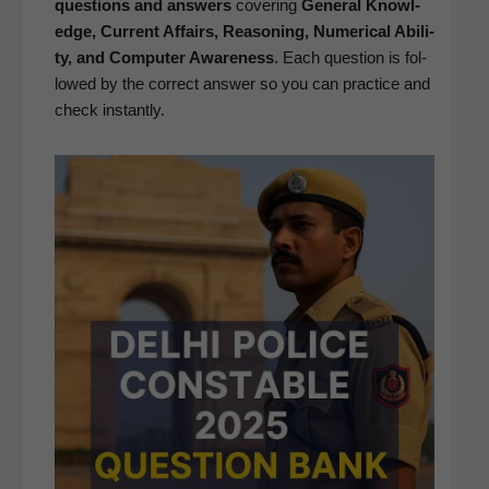
ques­tions and answers
cov­er­ing
Gen­er­al Knowl­
edge, Cur­rent Affairs, Rea­son­ing, Numer­i­cal Abil­i­
ty, and Com­put­er Aware­ness
. Each ques­tion is fol­
lowed by the cor­rect answer so you can prac­tice and
check instantly.