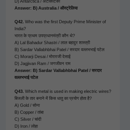
D) Antarc­ti­ca / अंटार्कटिका
Answer: B) Aus­tralia / ऑस्ट्रेलिया
Q42.
Who was the first Deputy Prime Min­is­ter of
India?
भारत के प्रथम उपप्रधानमंत्री कौन थे?
A) Lal Bahadur Shas­tri / लाल बहादुर शास्त्री
B) Sar­dar Val­lab­hb­hai Patel / सरदार वल्लभभाई पटेल
C) Morar­ji Desai / मोरारजी देसाई
D) Jagji­van Ram / जगजीवन राम
Answer: B) Sar­dar Val­lab­hb­hai Patel / सरदार
वल्लभभाई पटेल
Q43.
Which met­al is used in mak­ing elec­tric wires?
बिजली के तार बनाने में किस धातु का प्रयोग होता है?
A) Gold / सोना
B) Cop­per / तांबा
C) Sil­ver / चांदी
D) Iron / लोहा