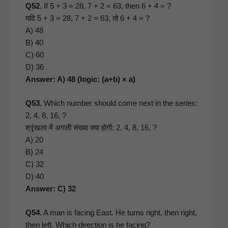
Q52.
If 5 + 3 = 28, 7 + 2 = 63, then 6 + 4 = ?
यदि 5 + 3 = 28, 7 + 2 = 63, तो 6 + 4 = ?
A) 48
B) 40
C) 60
D) 36
Answer: A) 48 (log­ic: (a+b) × a)
Q53.
Which num­ber should come next in the series:
2, 4, 8, 16, ?
श्रृंखला में अगली संख्या क्या होगी: 2, 4, 8, 16, ?
A) 20
B) 24
C) 32
D) 40
Answer: C) 32
Q54.
A man is fac­ing East. He turns right, then right,
then left. Which direc­tion is he fac­ing?