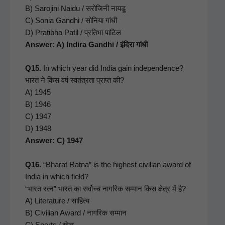
B) Saro­ji­ni Naidu / सरोजिनी नायडू
C) Sonia Gand­hi / सोनिया गांधी
D) Prat­i­b­ha Patil / प्रतिभा पाटिल
Answer: A) Indi­ra Gand­hi / इंदिरा गांधी
Q15.
In which year did India gain inde­pen­dence?
भारत ने किस वर्ष स्वतंत्रता प्राप्त की?
A) 1945
B) 1946
C) 1947
D) 1948
Answer: C) 1947
Q16.
“Bharat Rat­na” is the high­est civil­ian award of
India in which field?
“भारत रत्न” भारत का सर्वोच्च नागरिक सम्मान किस क्षेत्र में है?
A) Lit­er­a­ture / साहित्य
B) Civil­ian Award / नागरिक सम्मान
C) Sports / खेल