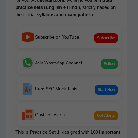
prac­tice sets (Eng­lish + Hin­di)
, strict­ly based on
the offi­cial
syl­labus and exam pat­tern
.
Subscribe on YouTube
Subscribe
Join WhatsApp Channel
Follow
Free SSC Mock Tests
Start Now
Govt Job Alerts
Get Alerts
This is
Prac­tice Set 1
, designed with
100 impor­tant