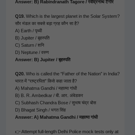
Answer: B) Rabindranath Tagore / रवींद्रनाथ टैगोर
Q19.
Which is the largest plan­et in the Solar Sys­tem?
सौर मंडल का सबसे बड़ा ग्रह कौन सा है?
A) Earth / पृथ्वी
B) Jupiter / बृहस्पति
C) Sat­urn / शनि
D) Nep­tune / वरुण
Answer: B) Jupiter / बृहस्पति
Q20.
Who is called the “Father of the Nation” in India?
भारत में “राष्ट्रपिता” किसे कहा जाता है?
A) Mahat­ma Gand­hi / महात्मा गांधी
B) B. R. Ambed­kar / बी. आर. अंबेडकर
C) Sub­hash Chan­dra Bose / सुभाष चंद्र बोस
D) Bha­gat Singh / भगत सिंह
Answer: A) Mahat­ma Gand­hi / महात्मा गांधी
👉 Attempt full-length Del­hi Police mock tests only at