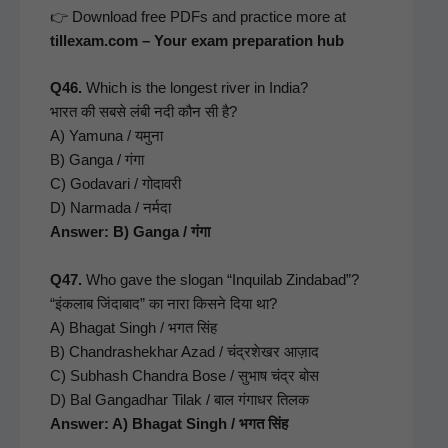
👉 Down­load free PDFs and prac­tice more at
tillexam.com – Your exam prepa­ra­tion hub
Q46.
Which is the longest riv­er in India?
भारत की सबसे लंबी नदी कौन सी है?
A) Yamu­na / यमुना
B) Gan­ga / गंगा
C) Godavari / गोदावरी
D) Nar­ma­da / नर्मदा
Answer: B) Gan­ga / गंगा
Q47.
Who gave the slo­gan “Inquilab Zind­abad”?
“इंकलाब जिंदाबाद” का नारा किसने दिया था?
A) Bha­gat Singh / भगत सिंह
B) Chan­drashekhar Azad / चंद्रशेखर आज़ाद
C) Sub­hash Chan­dra Bose / सुभाष चंद्र बोस
D) Bal Gan­gad­har Tilak / बाल गंगाधर तिलक
Answer: A) Bha­gat Singh / भगत सिंह