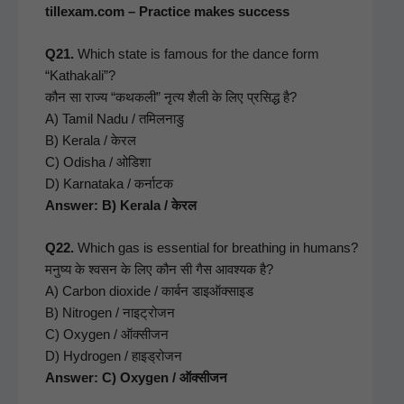
tillexam.com – Prac­tice makes success
Q21.
Which state is famous for the dance form
“Kathakali”?
कौन सा राज्य “कथकली” नृत्य शैली के लिए प्रसिद्ध है?
A) Tamil Nadu / तमिलनाडु
B) Ker­ala / केरल
C) Odisha / ओडिशा
D) Kar­nata­ka / कर्नाटक
Answer: B) Ker­ala / केरल
Q22.
Which gas is essen­tial for breath­ing in humans?
मनुष्य के श्वसन के लिए कौन सी गैस आवश्यक है?
A) Car­bon diox­ide / कार्बन डाइऑक्साइड
B) Nitro­gen / नाइट्रोजन
C) Oxy­gen / ऑक्सीजन
D) Hydro­gen / हाइड्रोजन
Answer: C) Oxy­gen / ऑक्सीजन