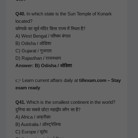
Q40.
In which state is the Sun Tem­ple of Konark
locat­ed?
कोणार्क का सूर्य मंदिर किस राज्य में स्थित है?
A) West Ben­gal / पश्चिम बंगाल
B) Odisha / ओडिशा
C) Gujarat / गुजरात
D) Rajasthan / राजस्थान
Answer: B) Odisha / ओडिशा
👉 Learn cur­rent affairs dai­ly at
tillexam.com – Stay
exam ready
Q41.
Which is the small­est con­ti­nent in the world?
दुनिया का सबसे छोटा महाद्वीप कौन सा है?
A) Africa / अफ्रीका
B) Aus­tralia / ऑस्ट्रेलिया
C) Europe / यूरोप