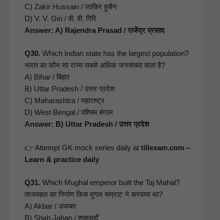
C) Zakir Hus­sain / जाकिर हुसैन
D) V. V. Giri / वी. वी. गिरि
Answer: A) Rajen­dra Prasad / राजेंद्र प्रसाद
Q30.
Which Indi­an state has the largest pop­u­la­tion?
भारत का कौन सा राज्य सबसे अधिक जनसंख्या वाला है?
A) Bihar / बिहार
B) Uttar Pradesh / उत्तर प्रदेश
C) Maha­rash­tra / महाराष्ट्र
D) West Ben­gal / पश्चिम बंगाल
Answer: B) Uttar Pradesh / उत्तर प्रदेश
👉 Attempt GK mock series dai­ly at
tillexam.com –
Learn & prac­tice daily
Q31.
Which Mughal emper­or built the Taj Mahal?
ताजमहल का निर्माण किस मुगल सम्राट ने करवाया था?
A) Akbar / अकबर
B) Shah Jahan / शाहजहाँ