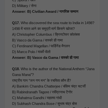
D) Mil­i­tary / सेना
Answer: B) Civil­ian Award / नागरिक सम्मान
Q17.
Who dis­cov­ered the sea route to India in 1498?
1498 में भारत आने का समुद्री मार्ग किसने खोजा?
A) Christo­pher Colum­bus / क्रिस्टोफर कोलंबस
B) Vas­co da Gama / वास्को डी गामा
C) Fer­di­nand Mag­el­lan / फर्डिनेंड मैगलन
D) Mar­co Polo / मार्को पोलो
Answer: B) Vas­co da Gama / वास्को डी गामा
Q18.
Who is the author of the Nation­al Anthem “Jana
Gana Mana”?
राष्ट्रीय गान “जन गण मन” के रचयिता कौन हैं?
A) Bankim Chan­dra Chat­ter­jee / बंकिम चंद्र चटर्जी
B) Rabindranath Tagore / रवींद्रनाथ टैगोर
C) Mahat­ma Gand­hi / महात्मा गांधी
D) Sub­hash Chan­dra Bose / सुभाष चंद्र बोस