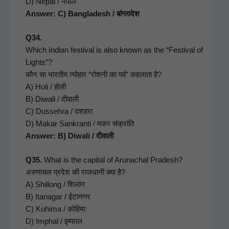
D) Nepal / नेपाल
Answer: C) Bangladesh / बांग्लादेश
Q34.
Which Indi­an fes­ti­val is also known as the “Fes­ti­val of
Lights”?
कौन सा भारतीय त्योहार “रोशनी का पर्व” कहलाता है?
A) Holi / होली
B) Diwali / दीवाली
C) Dussehra / दशहरा
D) Makar Sankran­ti / मकर संक्रांति
Answer: B) Diwali / दीवाली
Q35.
What is the cap­i­tal of Arunachal Pradesh?
अरुणाचल प्रदेश की राजधानी क्या है?
A) Shil­long / शिलांग
B) Itana­gar / ईटानगर
C) Kohi­ma / कोहिमा
D) Imphal / इम्फाल