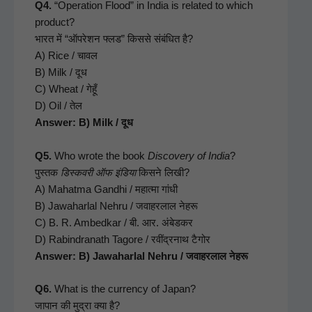
Q4.
“Oper­a­tion Flood” in India is relat­ed to which
prod­uct?
भारत में “ऑपरेशन फ्लड” किससे संबंधित है?
A) Rice / चावल
B) Milk / दूध
C) Wheat / गेहूँ
D) Oil / तेल
Answer: B) Milk / दूध
Q5.
Who wrote the book
Dis­cov­ery of India
?
पुस्तक
डिस्कवरी ऑफ इंडिया
किसने लिखी?
A) Mahat­ma Gand­hi / महात्मा गांधी
B) Jawa­har­lal Nehru / जवाहरलाल नेहरू
C) B. R. Ambed­kar / बी. आर. अंबेडकर
D) Rabindranath Tagore / रवींद्रनाथ टैगोर
Answer: B) Jawa­har­lal Nehru / जवाहरलाल नेहरू
Q6.
What is the cur­ren­cy of Japan?
जापान की मुद्रा क्या है?