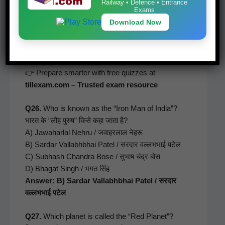
A) Gene­va / जेनेवा
Railway • Defence • Entrance
Exams
B) Paris / पेरिस
Download Now
C) New York / न्यूयॉर्क
D) Lon­don / लंदन
Answer: C) New York / न्यूयॉर्क
👉 Pre­pare smarter with free quizzes at
tillexam.com – Trust­ed exam resource
Q26.
Who is known as the “Iron Man of India”?
भारत के “लौह पुरुष” किसे कहा जाता है?
A) Jawa­har­lal Nehru / जवाहरलाल नेहरू
B) Sar­dar Val­lab­hb­hai Patel / सरदार वल्लभभाई पटेल
C) Sub­hash Chan­dra Bose / सुभाष चंद्र बोस
D) Bha­gat Singh / भगत सिंह
Answer: B) Sar­dar Val­lab­hb­hai Patel / सरदार
वल्लभभाई पटेल
Q27.
Which plan­et is called the “Red Plan­et”?