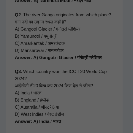
Answer: B) Naren­dra Modi / नरेंद्र मोदी
Q2.
The riv­er Gan­ga orig­i­nates from which place?
गंगा नदी का उद्गम स्थल कहाँ है?
A) Gan­gotri Glac­i­er / गंगोत्री ग्लेशियर
B) Yamunotri / यमुनोत्री
C) Amarkan­tak / अमरकंटक
D) Mansarovar / मानसरोवर
Answer: A) Gan­gotri Glac­i­er / गंगोत्री ग्लेशियर
Q3.
Which coun­try won the ICC T20 World Cup
2024?
आईसीसी टी20 विश्व कप 2024 किस देश ने जीता?
A) India / भारत
B) Eng­land / इंग्लैंड
C) Aus­tralia / ऑस्ट्रेलिया
D) West Indies / वेस्ट इंडीज
Answer: A) India / भारत