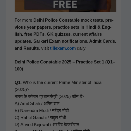
For more
Del­hi Police Con­sta­ble mock tests, pre­
vi­ous year papers, prac­tice sets in Hin­di & Eng­
lish, free PDFs, GK quizzes, cur­rent affairs
updates, Sarkari Exam noti­fi­ca­tions, Admit Cards,
and Results
, vis­it
tillexam.com
daily.
Delhi Police Constable 2025 – Practice Set 1 (Q1–
100)
Q1.
Who is the cur­rent Prime Min­is­ter of India
(2025)?
भारत के वर्तमान प्रधानमंत्री (2025) कौन हैं?
A) Amit Shah / अमित शाह
B) Naren­dra Modi / नरेंद्र मोदी
C) Rahul Gand­hi / राहुल गांधी
D) Arvind Kejri­w­al / अरविंद केजरीवाल