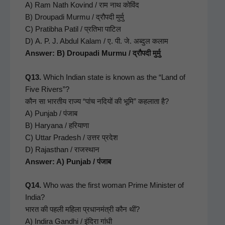
A) Ram Nath Kovind / राम नाथ कोविंद
B) Droupa­di Mur­mu / द्रौपदी मुर्मु
C) Prat­i­b­ha Patil / प्रतिभा पाटिल
D) A. P. J. Abdul Kalam / ए. पी. जे. अब्दुल कलाम
Answer: B) Droupa­di Mur­mu / द्रौपदी मुर्मु
Q13.
Which Indi­an state is known as the “Land of
Five Rivers”?
कौन सा भारतीय राज्य “पांच नदियों की भूमि” कहलाता है?
A) Pun­jab / पंजाब
B) Haryana / हरियाणा
C) Uttar Pradesh / उत्तर प्रदेश
D) Rajasthan / राजस्थान
Answer: A) Pun­jab / पंजाब
Q14.
Who was the first woman Prime Min­is­ter of
India?
भारत की पहली महिला प्रधानमंत्री कौन थीं?
A) Indi­ra Gand­hi / इंदिरा गांधी